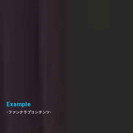
Example
-ファンクラブコンテンツ-