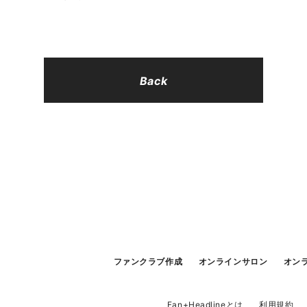
Back
ファンクラブ作成
オンラインサロン
オン
Fan+Headlineとは
利用規約