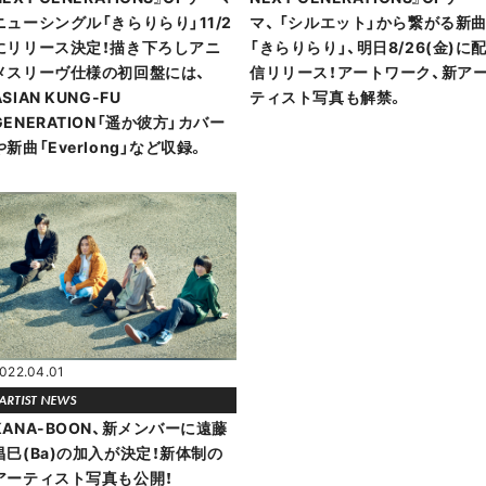
ニューシングル「きらりらり」11/2
マ、 「シルエット」から繋がる新
にリリース決定！描き下ろしアニ
「きらりらり」、明日8/26(金)に
メスリーヴ仕様の初回盤には、
信リリース！アートワーク、新ア
ASIAN KUNG-FU
ティスト写真も解禁。
GENERATION「遥か彼方」カバー
や新曲「Everlong」など収録。
022.04.01
ARTIST NEWS
KANA-BOON、新メンバーに遠藤
昌巳(Ba)の加入が決定！新体制の
アーティスト写真も公開！