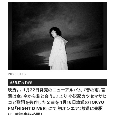
2025.01.16
ARTIST NEWS
映秀。、 1月22日発売のニューアルバム 『音の雨、言
葉は傘、今から君と会う。』より 小説家カツセマサヒ
コと歌詞を共作した２曲を 1月16日放送のTOKYO
FM「NIGHT DIVER」にて 初オンエア！放送に先駆
け、歌詞先行公開！