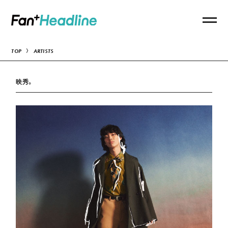
TOP
ARTISTS
映秀。