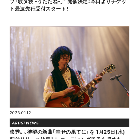
ブ「歌タ寝 -うたたね-」” 開催決定！本日よりチケッ
ト最速先行受付スタート！
2023.01.12
ARTIST NEWS
映秀。、待望の新曲「幸せの果てに」を 1月25日(水)
配信リリース決定！ レコーディング風景を収めた