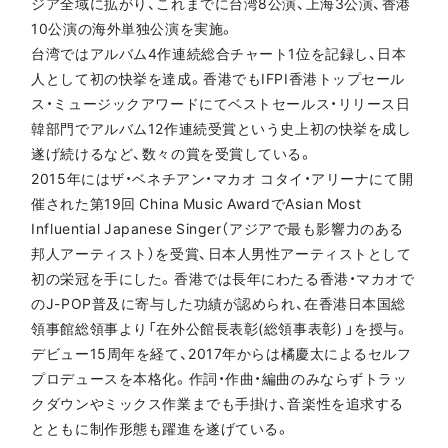
ジア全域に拡がり、これまでに台湾8公演、上海3公演、香港
10公演の海外単独公演を実施。
台湾ではアルバム4作連続総合チャート1位を記録し、日本
人として初の快挙を達成。香港でもIFPI香港トップセール
ス・ミュージックアワードにてベストセールス・リリース日
韓部門でアルバム12作連続受賞という史上初の快挙を成し
遂げ続けるなど、数々の賞を受賞している。
2015年にはザ・ベネチアン・マカオ コタイ・アリーナにて開
催された第19回 China Music AwardでAsian Most
Influential Japanese Singer（アジアで最も影響力のある
邦人アーティスト）を受賞、日本人男性アーティストとして
初の栄冠を手にした。香港では長年にわたる香港・マカオで
のJ-POP普及に寄与した功績が認められ、在香港日本国総
領事館総領事より「在外公館長表彰(総領事表彰) 」を授与。
デビュー15周年を経て、2017年からは橘慶太によるセルフ
プロデュースを本格化。作詞・作曲・編曲のみならずトラッ
クダウンやミックス作業までも手掛け、音楽性を追求する
とともに制作形態も躍進を遂げている。