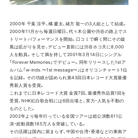
2000年 千葉 涼平、橘 慶太、緒方 龍一の3人組として結成。
2000年11月から毎週日曜日、代々木公園や渋谷の路上でス
トリートパフォーマンスを開始。口コミで瞬く間にその旋
風は拡がりを見せ、デビュー直前には渋谷ホコ天に8,000
人を動員。そして満を持して2001年3月14日にシングル
「Forever Memories」でデビュー。同年リリースした1stア
ルバム「w-inds.〜1st message〜」はオリコンチャート1位
を記録。その功績が認められ第43回日本レコード大賞最優
秀新人賞を受賞。
これまでに日本レコード大賞 金賞7回、最優秀作品賞1回を
受賞、NHK紅白歌合戦には6回出場と、実力・人気を不動の
ものとした。
2002年より毎年行っている全国ツアーは総公演数611公
演・総動員数165万人を突破している。
その活躍は国内に留まらず、中国や台湾・香港などの東南ア