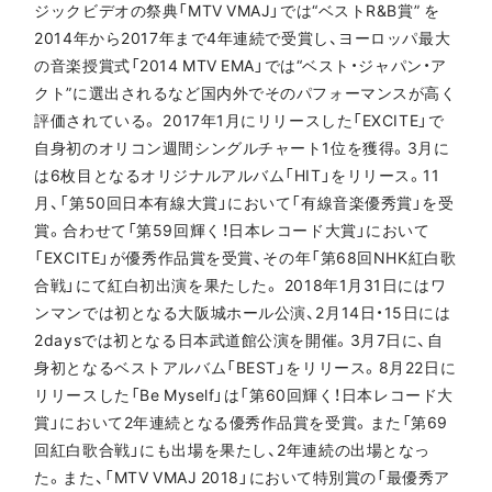
ジックビデオの祭典「MTV VMAJ」では“ベストR&B賞” を
2014年から2017年まで4年連続で受賞し、ヨーロッパ最大
の音楽授賞式「2014 MTV EMA」では“ベスト・ジャパン・ア
クト”に選出されるなど国内外でそのパフォーマンスが高く
評価されている。 2017年1月にリリースした「EXCITE」で
自身初のオリコン週間シングルチャート1位を獲得。3月に
は6枚目となるオリジナルアルバム「HIT」をリリース。11
月、「第50回日本有線大賞」において「有線音楽優秀賞」を受
賞。合わせて「第59回輝く！日本レコード大賞」において
「EXCITE」が優秀作品賞を受賞、その年「第68回NHK紅白歌
合戦」にて紅白初出演を果たした。 2018年1月31日にはワ
ンマンでは初となる大阪城ホール公演、2月14日・15日には
2daysでは初となる日本武道館公演を開催。3月7日に、自
身初となるベストアルバム「BEST」をリリース。8月22日に
リリースした「Be Myself」は「第60回輝く！日本レコード大
賞」において2年連続となる優秀作品賞を受賞。また「第69
回紅白歌合戦」にも出場を果たし、2年連続の出場となっ
た。また、「MTV VMAJ 2018」において特別賞の「最優秀ア