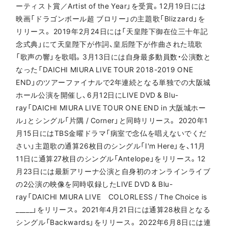
ーティスト賞／Artist of the Year」を受賞。12月19日には
映画「ドラゴンボール超 ブロリー」の主題歌「Blizzard」を
リリース。 2019年2月24日には「天皇陛下御在位三十年記
念式典」にて天皇陛下が作詞、皇后陛下が作曲された琉歌
「歌声の響」を歌唱。3月13日には自身最多動員数・公演数と
なった「DAICHI MIURA LIVE TOUR 2018-2019 ONE
END」のツアーファイナルで2年連続となる単独での大阪城
ホール公演を開催し、6月12日にLIVE DVD & Blu-
ray「DAICHI MIURA LIVE TOUR ONE END in 大阪城ホー
ル」とシングル「片隅 / Corner」と同時リリース。 2020年1
月15日にはTBS金曜ドラマ「病室で念仏を唱えないでくだ
さい」主題歌の通算26枚目のシングル「I'm Here」を、11月
11日に通算27枚目のシングル「Antelope」をリリース。12
月23日には最新アリーナ公演と自身初のオンラインライブ
の2公演の映像を同時収録したLIVE DVD & Blu-
ray「DAICHI MIURA LIVE COLORLESS / The Choice is
_____」をリリース。 2021年4月21日には通算28枚目となる
シングル「Backwards」をリリース。 2022年6月8日には連