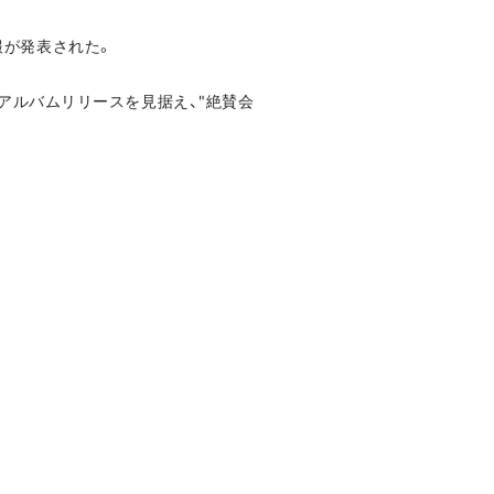
報が発表された。
ューアルバムリリースを見据え、"絶賛会