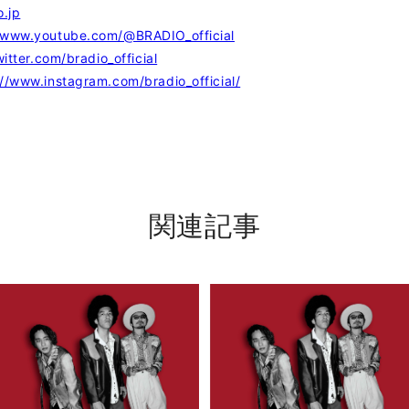
o.jp
//www.youtube.com/@BRADIO_official
witter.com/bradio_official
://www.instagram.com/bradio_official/
関連記事