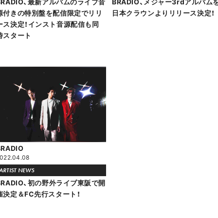
BRADIO、最新アルバムのライブ音
BRADIO、メジャー3rdアルバム
源付きの特別盤を配信限定でリリ
日本クラウンよりリリース決定！
ース決定！インスト音源配信も同
時スタート
BRADIO
022.04.08
ARTIST NEWS
BRADIO、初の野外ライブ東阪で開
催決定＆FC先行スタート！