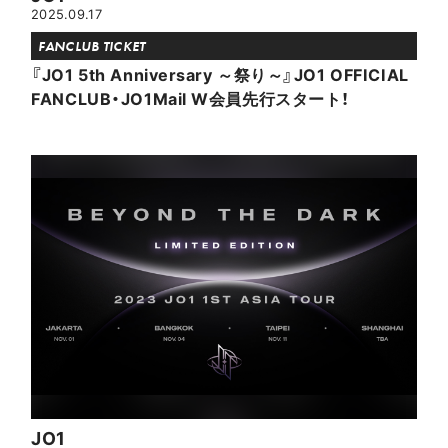
2025.09.17
FANCLUB TICKET
『JO1 5th Anniversary ～祭り～』JO1 OFFICIAL
FANCLUB・JO1Mail W会員先行スタート！
JO1