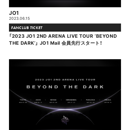
JO1
2023.06.15
FANCLUB TICKET
「2023 JO1 2ND ARENA LIVE TOUR ‘BEYOND
THE DARK’」 JO1 Mail 会員先行スタート！