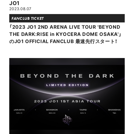
JO1
2023.08.07
FANCLUB TICKET
「2023 JO1 2ND ARENA LIVE TOUR 'BEYOND
THE DARK:RISE in KYOCERA DOME OSAKA'」
のJO1 OFFICIAL FANCLUB 最速先行スタート！