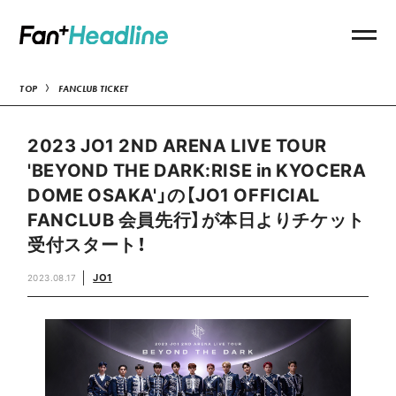
TOP
FANCLUB TICKET
2023 JO1 2ND ARENA LIVE TOUR
'BEYOND THE DARK:RISE in KYOCERA
DOME OSAKA'」の【JO1 OFFICIAL
FANCLUB 会員先行】が本日よりチケット
受付スタート！
JO1
2023.08.17