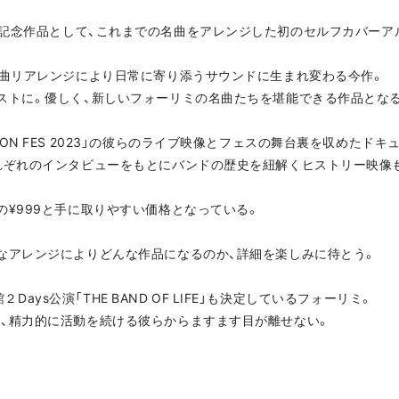
成15周年の記念作品として、これまでの名曲をアレンジした初のセルフカバー
全曲リアレンジにより日常に寄り添うサウンドに生まれ変わる今作。
ストに。優しく、新しいフォーリミの名曲たちを堪能できる作品とな
ON FES 2023」の彼らのライブ映像とフェスの舞台裏を収めたドキ
れぞれのインタビューをもとにバンドの歴史を紐解くヒストリー映像
の¥999と手に取りやすい価格となっている。
なアレンジによりどんな作品になるのか、詳細を楽しみに待とう。
館２Days公演「THE BAND OF LIFE」も決定しているフォーリミ。
、精力的に活動を続ける彼らからますます目が離せない。