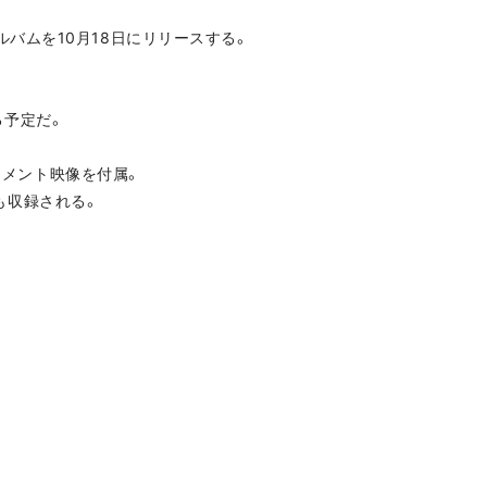
アルバムを10月18日にリリースする。
る予定だ。
ュメント映像を付属。
も収録される。