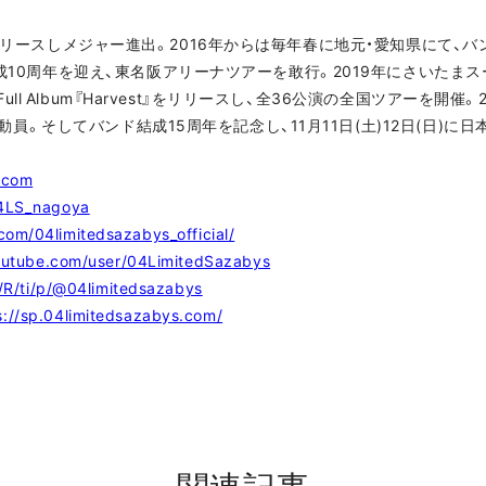
CAVU』をリリースしメジャー進出。2016年からは毎年春に地元・愛知県にて
結成10周年を迎え、東名阪アリーナツアーを敢行。2019年にさいたま
 Full Album『Harvest』をリリースし、全36公演の全国ツアーを開催。
売）を動員。そしてバンド結成15周年を記念し、11月11日(土)12日(日
.com
04LS_nagoya
com/04limitedsazabys_official/
outube.com/user/04LimitedSazabys
e/R/ti/p/@04limitedsazabys
s://sp.04limitedsazabys.com/
関連記事