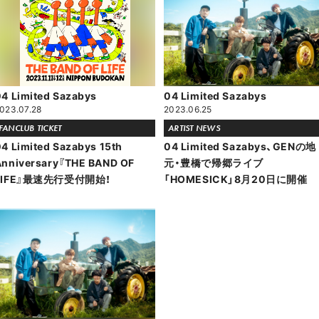
4 Limited Sazabys
04 Limited Sazabys
023.07.28
2023.06.25
FANCLUB TICKET
ARTIST NEWS
4 Limited Sazabys 15th
04 Limited Sazabys、GENの地
Anniversary『THE BAND OF
元・豊橋で帰郷ライブ
LIFE』最速先行受付開始！
「HOMESICK」8月20日に開催