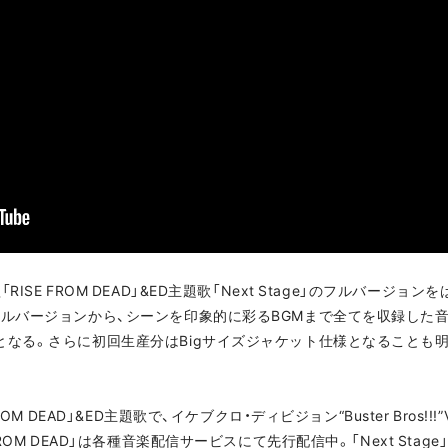
ISE FROM DEAD」&ED主題歌「Next Stage」のフルバージ
フルバージョンから、シーンを印象的に彩るBGMまで全てを収録した
となる。さらに初回生産分はBigサイズジャケット仕様となることも
M DEAD」&ED主題歌で、イケブクロ・ディビジョン“Buster Bros!!!”V
ROM DEAD」は各種音楽配信サービスにて先行配信中。「Next Sta