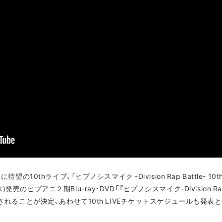
望の10thライブ、「ヒプノシスマイク -Division Rap Battle- 10th
ヒプアニ２期Blu-ray・DVD「『ヒプノシスマイク-Division Rap Bat
入されることが決定、あわせて10th LIVEチケットスケジュールも発表