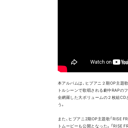
本アルバムは、ヒプアニ２期OP主題歌「R
トルシーンで歌唱される劇中RAPの
全網羅した大ボリュームの２枚組CD
う。
また、ヒプアニ2期OP主題歌「RISE FRO
トムービーも公開となった。「RISE F