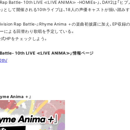
 Battle- 10th LIVE ≪LIVE ANIMA≫ -HOMIEs-」、DAY2は「ヒプノ
≫ -HOODs-」として開催される10thライブは、18人の声優キャストが揃
sion Rap Battle-』Rhyme Anima ＋の楽曲初披露に加え、E
のメンバーによる回替わり歌唱を予定している。
公式HPをチェックしよう。
attle- 10th LIVE ≪LIVE ANIMA≫」情報ページ
0th/
me Anima ＋』