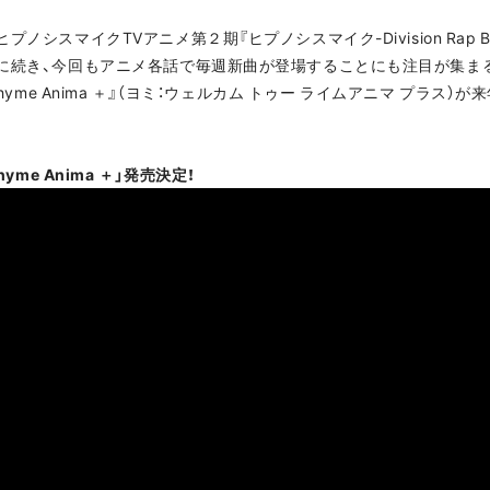
シスマイクTVアニメ第２期『ヒプノシスマイク-Division Rap Battl
１期に続き、今回もアニメ各話で毎週新曲が登場することにも注目が集ま
Rhyme Anima ＋』（ヨミ：ウェルカム トゥー ライムアニマ プラス）が
yme Anima ＋」発売決定！