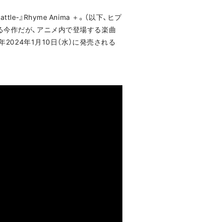
e-』Rhyme Anima ＋。（以下、ヒプ
る今作だが、アニメ内で登場する楽曲
来年2024年1月10日（水）に発売される