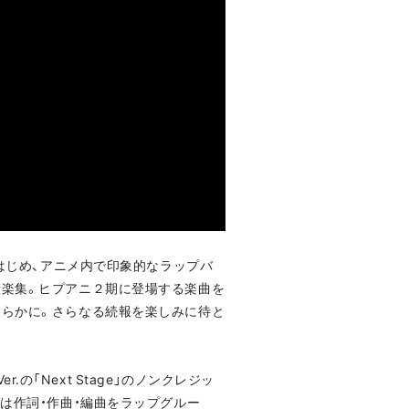
ョンをはじめ、アニメ内で印象的なラップバ
音楽集。ヒプアニ２期に登場する楽曲を
明らかに。さらなる続報を楽しみに待と
er.の「Next Stage」のノンクレジッ
ge」は作詞・作曲・編曲をラップグルー