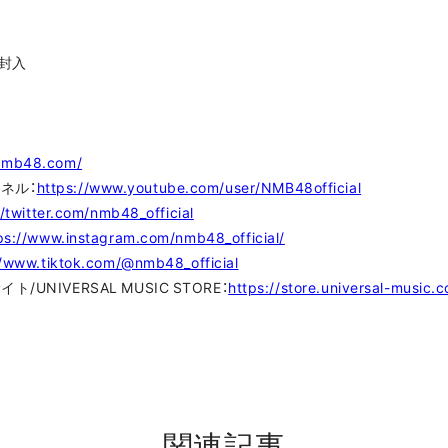
封入
/nmb48.com/
ンネル：
https://www.youtube.com/user/NMB48official
//twitter.com/nmb48_official
ps://www.instagram.com/nmb48_official/
//www.tiktok.com/@nmb48_official
NIVERSAL MUSIC STORE：
https://store.universal-music.c
関連記事