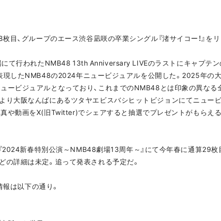
28枚目、グループのエース渋谷凪咲の卒業シングル『渚サイコー！』を
て行われたNMB48 13th Anniversary LIVEのラストにキ
現したNMB48の2024年ニュービジュアルを公開した。2025年の
ュービジュアルとなっており、これまでのNMB48とは印象の異なる全
より大阪なんばにあるツタヤエビスバシヒットビジョンにてニュー
や動画をX(旧Twitter)でシェアすると抽選でプレゼントがもら
『2024新春特別公演～NMB48劇場13周年～』にて今年春に通算2
どの詳細は未定。追って発表される予定だ。
の情報は以下の通り。