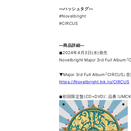
―ハッシュタグ―
#Novelbright
#CIRCUS
―商品詳細―
◼︎2024年4月3日(水)発売
Novelbright Major 3rd Full Album
▼Major 3rd Full Album『CIRC
https://Novelbright.lnk.to/CIRCUS
◼︎初回限定盤(CD+DVD)： 品番：UMCK-