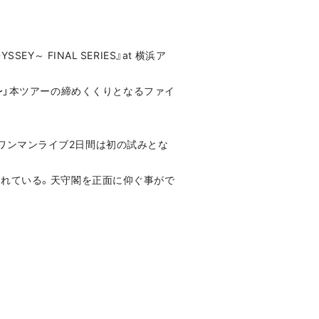
ODYSSEY～ FINAL SERIES』at 横浜ア
IRCUS〜」本ツアーの締めくくりとなるファイ
野外ワンマンライブ2日間は初の試みとな
ばれている。天守閣を正面に仰ぐ事がで