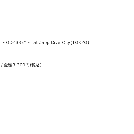
23 ～ODYSSEY～』at Zepp DiverCity(TOKYO)
 / 金額3,300円(税込)