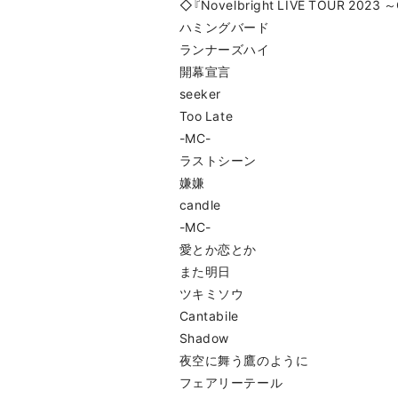
◇『Novelbright LIVE TOUR 2023 
ハミングバード
ランナーズハイ
開幕宣言
seeker
Too Late
-MC-
ラストシーン
嫌嫌
candle
-MC-
愛とか恋とか
また明日
ツキミソウ
Cantabile
Shadow
夜空に舞う鷹のように
フェアリーテール