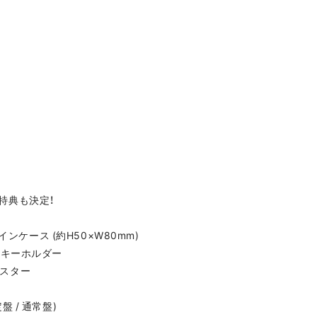
』先着特典も決定！
インケース (約H50×W80mm)
ルキーホルダー
ポスター
定盤 / 通常盤)