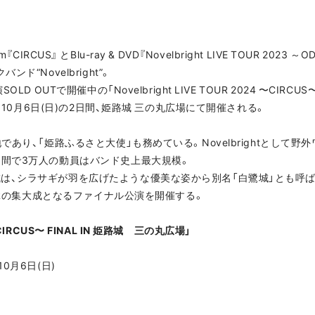
m『CIRCUS』 とBlu-ray & DVD『Novelbright LIVE TOUR 2023 ～
ド“Novelbright”。
LD OUTで開催中の「Novelbright LIVE TOUR 2024 〜C
)・10月6日(日)の2日間、姫路城 三の丸広場にて開催される。
であり、「姫路ふるさと大使」も務めている。Novelbrightとして
日間で3万人の動員はバンド史上最大規模。
は、シラサギが羽を広げたような優美な姿から別名「白鷺城」とも呼
OURの集大成となるファイナル公演を開催する。
4 ～CIRCUS〜 FINAL IN 姫路城 三の丸広場」
年10月6日(日)