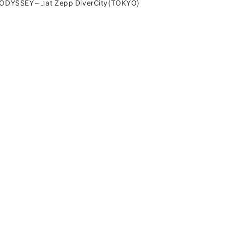
～ODYSSEY～』at Zepp DiverCity(TOKYO)