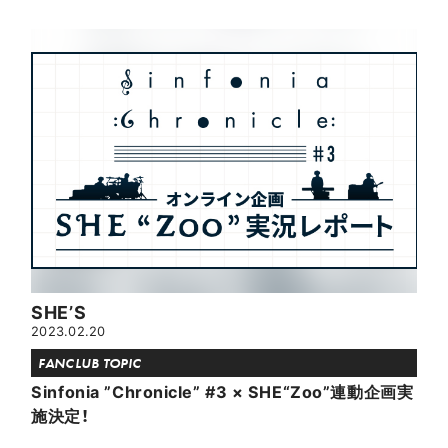
SHE’S
2023.02.20
FANCLUB TOPIC
Sinfonia ”Chronicle” #3 × SHE“Zoo”連動企画実
施決定！