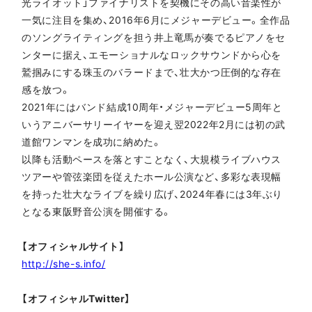
光ライオット」ファイナリストを契機にその高い音楽性が
一気に注目を集め、2016年6月にメジャーデビュー。全作品
のソングライティングを担う井上竜馬が奏でるピアノをセ
ンターに据え、エモーショナルなロックサウンドから心を
鷲掴みにする珠玉のバラードまで、壮大かつ圧倒的な存在
感を放つ。
2021年にはバンド結成10周年・メジャーデビュー5周年と
いうアニバーサリーイヤーを迎え翌2022年2月には初の武
道館ワンマンを成功に納めた。
以降も活動ペースを落とすことなく、大規模ライブハウス
ツアーや管弦楽団を従えたホール公演など、多彩な表現幅
を持った壮大なライブを繰り広げ、2024年春には3年ぶり
となる東阪野音公演を開催する。
【オフィシャルサイト】
http://she-s.info/
【オフィシャルTwitter】