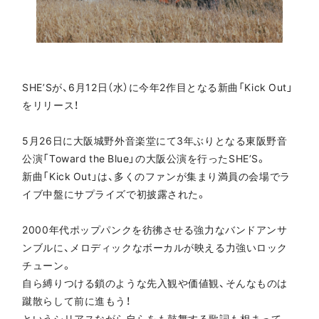
SHE’Sが、6月12日（水）に今年2作目となる新曲「Kick Out」
をリリース！
5月26日に大阪城野外音楽堂にて3年ぶりとなる東阪野音
公演「Toward the Blue」の大阪公演を行ったSHE’S。
新曲「Kick Out」は、多くのファンが集まり満員の会場でラ
イブ中盤にサプライズで初披露された。
2000年代ポップパンクを彷彿させる強力なバンドアンサ
ンブルに、メロディックなボーカルが映える力強いロック
チューン。
自ら縛りつける鎖のような先入観や価値観、そんなものは
蹴散らして前に進もう！
というシリアスながら自らをも鼓舞する歌詞も相まって、