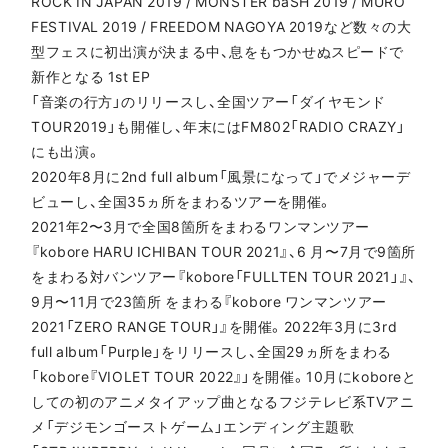
ROCK IN JAPAN 2019 / MONSTER baSH 2019 / MURO
FESTIVAL 2019 / FREEDOM NAGOYA 2019など数々の大
型フェスに初出演が決まる中、息をもつかせぬスピードで
新作となる 1st EP
「音楽の行方」のリリースし、全国ツアー「ダイヤモンド
TOUR2019」も開催し、年末にはFM802「RADIO CRAZY」
にも出演。
2020年8月に2nd full album「風景になって」でメジャーデ
ビューし、全国35ヵ所をまわるツアーを開催。
2021年2〜3月で全国8箇所をまわるワンマンツアー
『kobore HARU ICHIBAN TOUR 2021』、6 月〜7月で9箇所
をまわる対バンツアー『kobore「FULLTEN TOUR 2021」』、
9月〜11月で23箇所 をまわる『kobore ワンマンツアー
2021「ZERO RANGE TOUR」』を開催。2022年3月に3rd
full album「Purple」をリリースし、全国29ヵ所をまわる
「kobore『VIOLET TOUR 2022』」を開催。10月にkoboreと
しての初のアニメタイアップ曲となるフジテレビ系TVアニ
メ「デジモンゴーストゲーム」エンディング主題歌