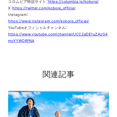
コロムビア特設サイト：
https://columbia.jp/kobore/
X：
https://twitter.com/kobore_official
Instagram：
https://www.instagram.com/kobore_official/
YouTubeオフィシャルチャンネル：
https://www.youtube.com/channel/UCC2aDE1uZAzG4
mcYYWORfNA
関連記事