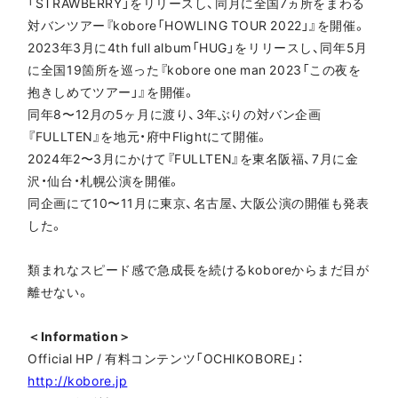
「STRAWBERRY」をリリースし、同月に全国7ヵ所をまわる
対バンツアー『kobore「HOWLING TOUR 2022」』を開催。
2023年3月に4th full album「HUG」をリリースし、同年5月
に全国19箇所を巡った『kobore one man 2023「この夜を
抱きしめてツアー」』を開催。
同年8〜12月の5ヶ月に渡り、3年ぶりの対バン企画
『FULLTEN』を地元・府中Flightにて開催。
2024年2〜3月にかけて『FULLTEN』を東名阪福、7月に金
沢・仙台・札幌公演を開催。
同企画にて10〜11月に東京、名古屋、大阪公演の開催も発表
した。
類まれなスピード感で急成長を続けるkoboreからまだ目が
離せない。
＜Information＞
Official HP / 有料コンテンツ「OCHIKOBORE」：
http://kobore.jp