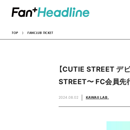
TOP
FANCLUB TICKET
【CUTIE STREET デビ
STREET〜 FC会員
2024.08.02
KAWAII LAB.