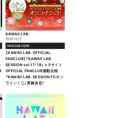
KAWAII LAB.
2025.12.12
FANCLUB TOPIC
【KAWAII LAB. OFFICIAL
FANCLUB】「KAWAII LAB.
-
SESSION vol.17・18」 × 5サイト
4
OFFICIAL FANCLUB連動企画
「KAWAII LAB. SESSION FCオン
ラインくじ」実施決定！