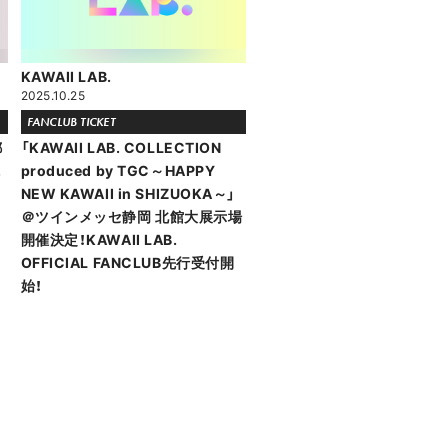
KAWAII LAB.
2025.10.25
FANCLUB TICKET
都
「KAWAII LAB. COLLECTION
.
produced by TGC～HAPPY
NEW KAWAII in SHIZUOKA～」
＠ツインメッセ静岡 北館大展示場
開催決定！KAWAII LAB.
OFFICIAL FANCLUB先行受付開
始！