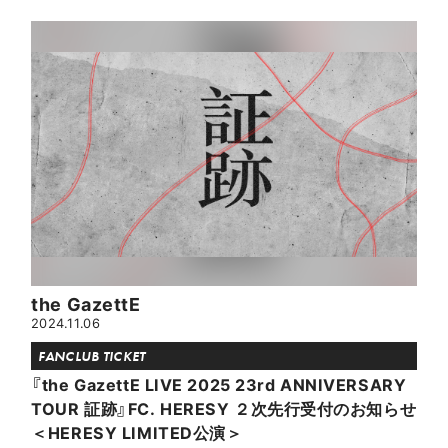
the GazettE
2024.11.06
FANCLUB TICKET
『the GazettE LIVE 2025 23rd ANNIVERSARY
TOUR 証跡』FC. HERESY ２次先行受付のお知らせ
＜HERESY LIMITED公演＞