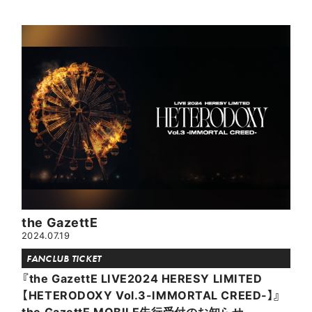
the GazettE
2024.07.19
FANCLUB TICKET
『the GazettE LIVE2024 HERESY LIMITED
【HETERODOXY Vol.3-IMMORTAL CREED-】』
the GazettE MOBILE先行受付のお知らせ