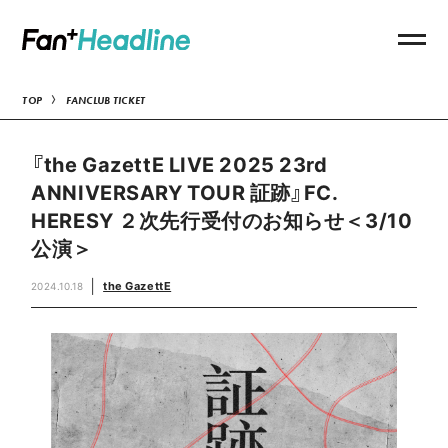
TOP
FANCLUB TICKET
『the GazettE LIVE 2025 23rd
ANNIVERSARY TOUR 証跡』FC.
HERESY ２次先行受付のお知らせ＜3/10
公演＞
the GazettE
2024.10.18