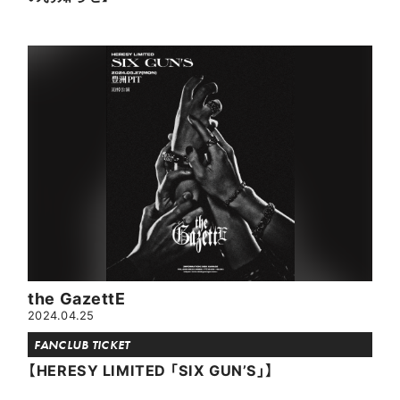
the GazettE
2024.04.25
FANCLUB TICKET
【HERESY LIMITED 「SIX GUN’S」】