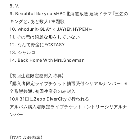
8. V.
9. Beautiful like you ※HBC北海道放送 連続ドラマ『三笠の
キングと、あと数人』主題歌
10. whodunit-GLAY × JAY(ENHYPEN)-
11. その恋は綺麗な形をしていない
12. なんて野蛮にECSTASY
13. シャルロ
14. Back Home With Mrs.Snowman
【初回生産限定盤封入特典】
「購入者限定ライブチケット抽選受付シリアルナンバー」 ※
全形態共通、初回生産分のみ封入
10月31日にZepp DiverCityで行われる
アルバム購入者限定ライブチケットエントリーシリアルナ
ンバー
【DVD 収録内容】