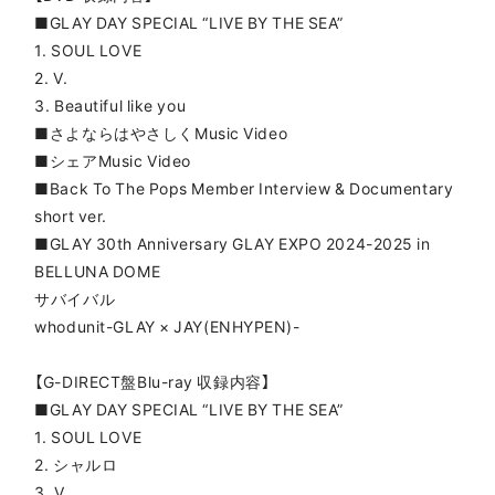
■GLAY DAY SPECIAL “LIVE BY THE SEA”
1. SOUL LOVE
2. V.
3. Beautiful like you
■さよならはやさしくMusic Video
■シェアMusic Video
■Back To The Pops Member Interview & Documentary
short ver.
■GLAY 30th Anniversary GLAY EXPO 2024-2025 in
BELLUNA DOME
サバイバル
whodunit-GLAY × JAY(ENHYPEN)-
【G-DIRECT盤Blu-ray 収録内容】
■GLAY DAY SPECIAL “LIVE BY THE SEA”
1. SOUL LOVE
2. シャルロ
3. V.