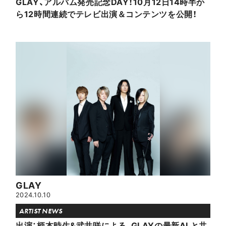
GLAY、アルバム発売記念DAY！10月12日14時半か
ら12時間連続でテレビ出演＆コンテンツを公開！
GLAY
2024.10.10
ARTIST NEWS
出演：柄本時生&武井咲による、GLAYの最新ALと共