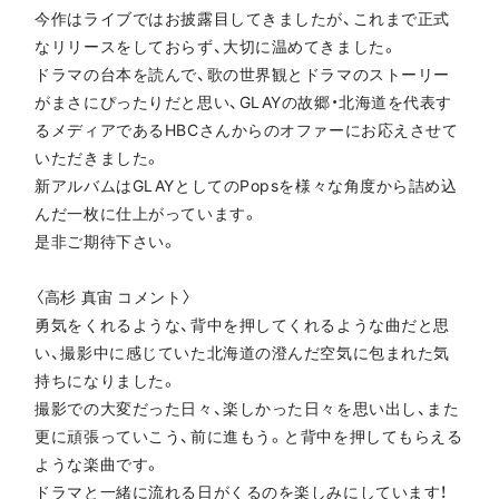
今作はライブではお披露目してきましたが、これまで正式
なリリースをしておらず、大切に温めてきました。
ドラマの台本を読んで、歌の世界観とドラマのストーリー
がまさにぴったりだと思い、GLAYの故郷・北海道を代表す
るメディアであるHBCさんからのオファーにお応えさせて
いただきました。
新アルバムはGLAYとしてのPopsを様々な角度から詰め込
んだ一枚に仕上がっています。
是非ご期待下さい。
〈高杉 真宙 コメント〉
勇気をくれるような、背中を押してくれるような曲だと思
い、撮影中に感じていた北海道の澄んだ空気に包まれた気
持ちになりました。
撮影での大変だった日々、楽しかった日々を思い出し、また
更に頑張っていこう、前に進もう。と背中を押してもらえる
ような楽曲です。
ドラマと一緒に流れる日がくるのを楽しみにしています！