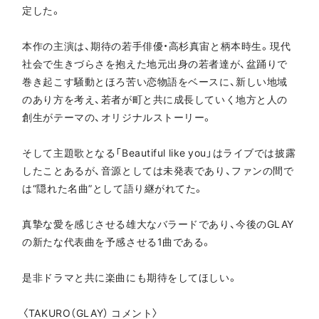
定した。
本作の主演は、期待の若手俳優・高杉真宙と柄本時生。現代
社会で生きづらさを抱えた地元出身の若者達が、盆踊りで
巻き起こす騒動とほろ苦い恋物語をベースに、新しい地域
のあり方を考え、若者が町と共に成長していく地方と人の
創生がテーマの、オリジナルストーリー。
そして主題歌となる「Beautiful like you」はライブでは披露
したことあるが、音源としては未発表であり、ファンの間で
は“隠れた名曲”として語り継がれてた。
真摯な愛を感じさせる雄大なバラードであり、今後のGLAY
の新たな代表曲を予感させる1曲である。
是非ドラマと共に楽曲にも期待をしてほしい。
〈TAKURO（GLAY） コメント〉