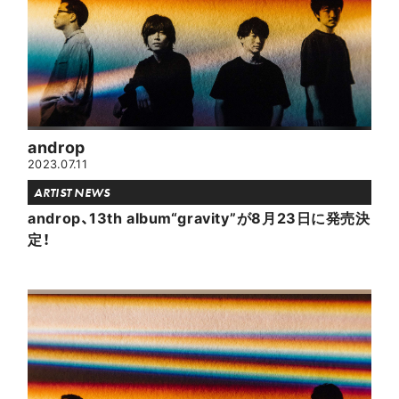
androp
2023.07.11
ARTIST NEWS
androp、13th album“gravity”が8月23日に発売決
定！