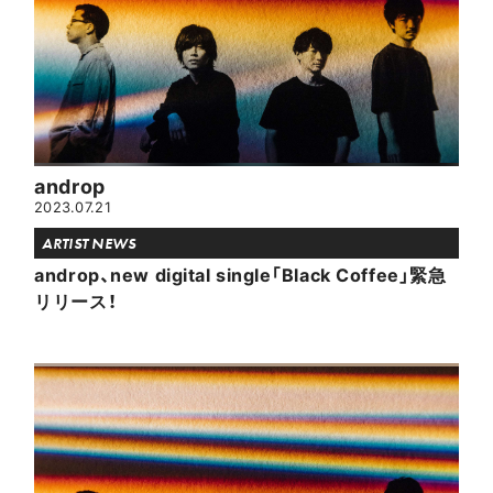
androp
2023.07.21
ARTIST NEWS
androp、new digital single「Black Coffee」緊急
リリース！