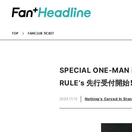
TOP
FANCLUB TICKET
SPECIAL ONE-MAN 
RULEʼs 先行受付開始
2024.11.15
Nothing's Carved In Ston