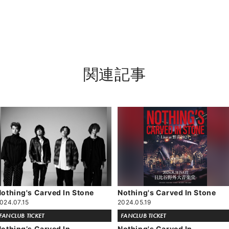
関連記事
othing's Carved In Stone
Nothing's Carved In Stone
024.07.15
2024.05.19
FANCLUB TICKET
FANCLUB TICKET
othingʼs Carved In
Nothing's Carved In