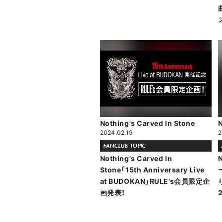
Nothing's Carved In Stone
N
2024.02.19
2
FANCLUB TOPIC
Nothing's Carved In
N
Stone「15th Anniversary Live
at BUDOKAN」RULE’s会員限定企
画発表！