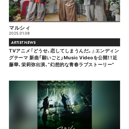
マルシィ
2025.01.08
ARTIST NEWS
TVアニメ『どうせ、恋してしまうんだ。』エンディン
グテーマ 新曲「願いごと」Music Videoを公開！！近
藤華、栄莉弥出演、“幻想的な青春ラブストーリー”