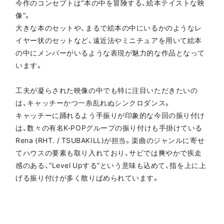
今作のコンセプトは“本の中を冒険する、絵本テイストな映
像”。
大きな本のセットや、まるで絵本の中にいるかのようなレ
イヤー状のセットなど、遠近法やミニチュアを用いて絵本
の中にメンバーがいるような表現が魅力的な作品となって
います。
工夫が凝らされた映像の中でも特に注目いただきたいの
は、キャッチーかつ一糸乱れぬシンクロダンス。
キャッチーに踊れるよう手振りが印象的な今回の振り付け
は、数々の有名K-POPグループの振り付けも手掛けている
Rena (RHT. / TSUBAKILL)が担当。楽曲のジャンルに寄せ
てハウスの要素も取り入れており、サビでは爽やかで疾走
感のある、“Level Upする”という意味も込めて、指を上に上
げる振り付けが多く散りばめられています。