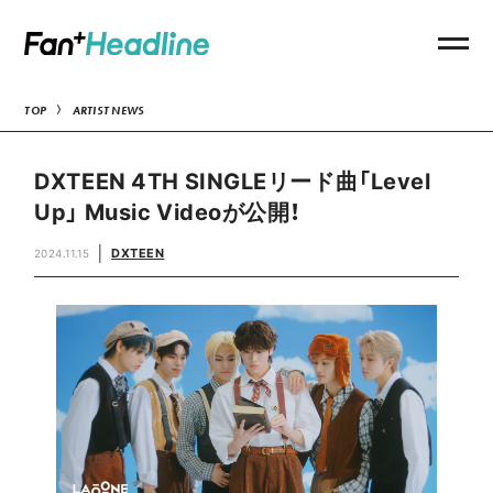
TOP
ARTIST NEWS
DXTEEN 4TH SINGLEリード曲「Level
Up」 Music Videoが公開！
DXTEEN
2024.11.15