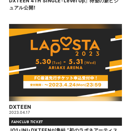
DXTEEN 4TH SINGLE『Level Up』 待望の新ビジ
ュアル公開！
DXTEEN
2023.04.17
FANCLUB TICKET
JO1・INI・DXTEENが集結 “初のラポネアーティス