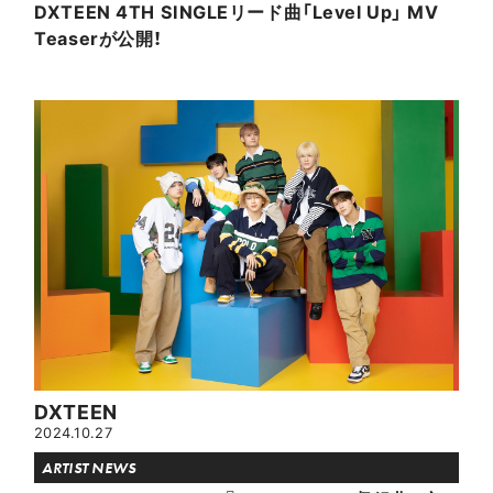
DXTEEN 4TH SINGLEリード曲「Level Up」 MV
Teaserが公開！
DXTEEN
2024.10.27
ARTIST NEWS