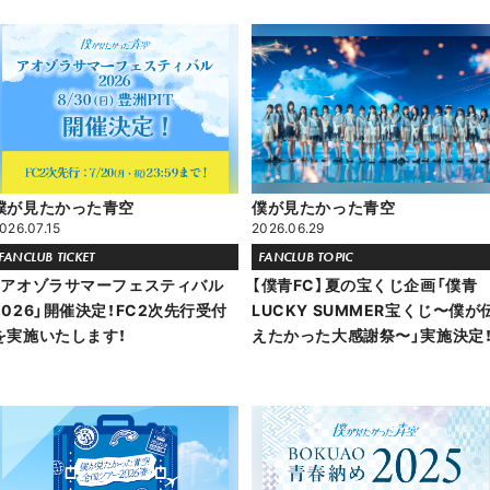
僕が見たかった青空
僕が見たかった青空
026.07.15
2026.06.29
FANCLUB TICKET
FANCLUB TOPIC
「アオゾラサマーフェスティバル
【僕青FC】夏の宝くじ企画「僕青
2026」開催決定！FC2次先行受付
LUCKY SUMMER宝くじ〜僕が
を実施いたします！
えたかった大感謝祭〜」実施決定