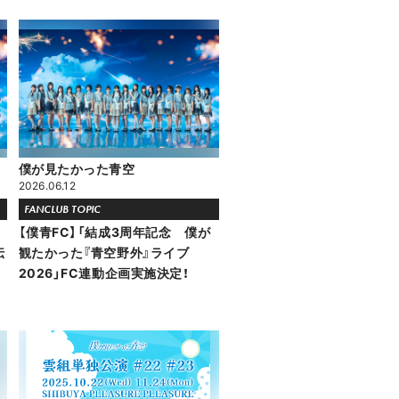
僕が見たかった青空
2026.06.12
FANCLUB TOPIC
【僕青FC】「結成3周年記念 僕が
伝
観たかった『青空野外』ライブ
！
2026」FC連動企画実施決定！