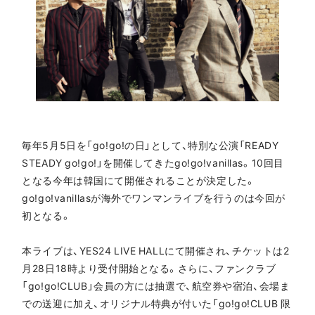
毎年5月5日を「go!go!の日」として、特別な公演「READY
STEADY go!go!」を開催してきたgo!go!vanillas。10回目
となる今年は韓国にて開催されることが決定した。
go!go!vanillasが海外でワンマンライブを行うのは今回が
初となる。
本ライブは、YES24 LIVE HALLにて開催され、チケットは2
月28日18時より受付開始となる。さらに、ファンクラブ
「go!go!CLUB」会員の方には抽選で、航空券や宿泊、会場ま
での送迎に加え、オリジナル特典が付いた「go!go!CLUB 限