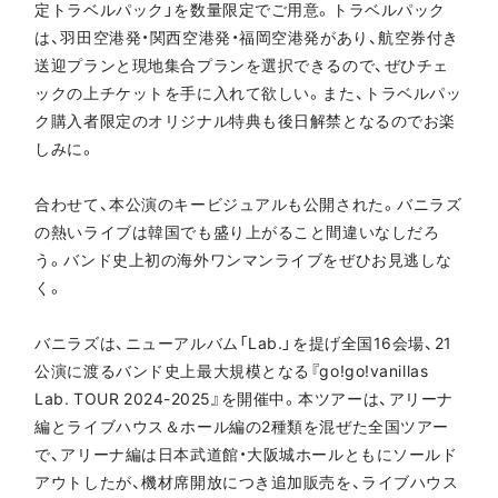
定トラベルパック」を数量限定でご用意。トラベルパック
は、羽田空港発・関西空港発・福岡空港発があり、航空券付き
送迎プランと現地集合プランを選択できるので、ぜひチェ
ックの上チケットを手に入れて欲しい。また、トラベルパッ
ク購入者限定のオリジナル特典も後日解禁となるのでお楽
しみに。
合わせて、本公演のキービジュアルも公開された。バニラズ
の熱いライブは韓国でも盛り上がること間違いなしだろ
う。バンド史上初の海外ワンマンライブをぜひお見逃しな
く。
バニラズは、ニューアルバム「Lab.」を提げ全国16会場、21
公演に渡るバンド史上最大規模となる『go!go!vanillas
Lab. TOUR 2024-2025』を開催中。本ツアーは、アリーナ
編とライブハウス＆ホール編の2種類を混ぜた全国ツアー
で、アリーナ編は日本武道館・大阪城ホールともにソールド
アウトしたが、機材席開放につき追加販売を、ライブハウス