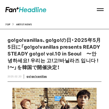
TOP
ARTIST NEWS
go!go!vanillas、go!go!の日・2025年5月
5日に「go!go!vanillas presents READY
STEADY go!go! vol.10 in Seoul 〜안
녕하세요! 우리는 고!고!바닐라즈 입니다 !
!〜」を韓国で開催決定！
go!go!vanillas
2025.02.20