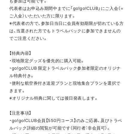
も参加は可能です。
代表者はお申込み期間中までに「go!go!CLUB」にご入会（=
ご入金）いただいた方に限ります。
※代表者の方で、参加日当日に会員有効期限が切れている方
は、当選された方でもトラベルパックに参加できませんの
でご注意ください。
【特典内容】
・現地限定グッズを優先的に購入可能。
・go!go!CLUB 限定トラベルパック参加者限定のオリジナ
ル特典付き。
・便利な航空券付き送迎プランと現地集合プランを選択で
きます。
※オリジナル特典に関しては後日発表します。
【注意事項】
・go!go!CLUB会員【550円コース】のみご応募、及びトラベ
ルパック詳細の閲覧が可能です（同行者：非会員可）。