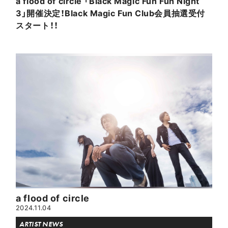
a flood of circle 「Black Magic Fun Fun Night
3」開催決定！Black Magic Fun Club会員抽選受付
スタート！！
a flood of circle
2024.11.04
ARTIST NEWS