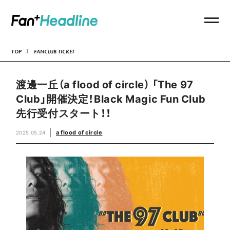
TOP
FANCLUB TICKET
渡邊一丘（a flood of circle） 「The 97
Club」開催決定！Black Magic Fun Club
先行受付スタート！！
a flood of circle
2025.05.24