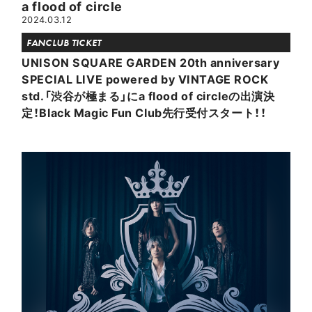
a flood of circle
2024.03.12
FANCLUB TICKET
UNISON SQUARE GARDEN 20th anniversary
SPECIAL LIVE powered by VINTAGE ROCK
std.「渋谷が極まる」にa flood of circleの出演決
定！Black Magic Fun Club先行受付スタート！！