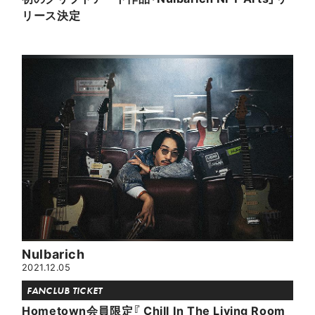
リース決定
Nulbarich
2021.12.05
FANCLUB TICKET
Hometown会員限定『 Chill In The Living Room