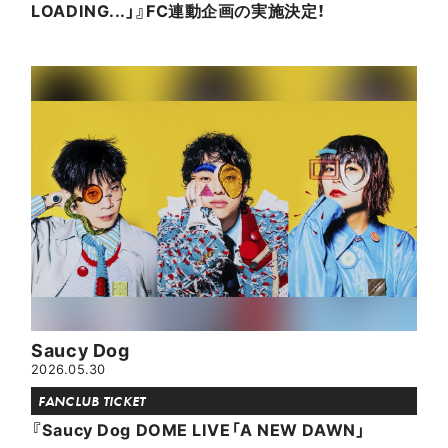
LOADING...」』FC連動企画の実施決定！
Saucy Dog
2026.05.30
FANCLUB TICKET
『Saucy Dog DOME LIVE「A NEW DAWN」