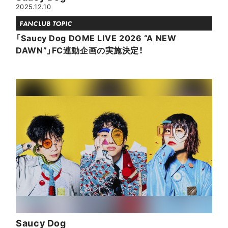
2025.12.10
FANCLUB TOPIC
「Saucy Dog DOME LIVE 2026 “A NEW
DAWN”」FC連動企画の実施決定！
Saucy Dog