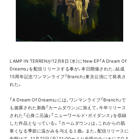
LAMP IN TERRENが12月8日（水）にNew EP「A Dream Of
Dreams」を配信リリースする事が、本日開催された、結成
15周年記念ワンマンライブ「Branch」東京公演にて発表さ
れた。
「A Dream Of Dreams」には、ワンマンライブ「Branch」で
も披露された新曲「カームダウン」に加えて、今年リリース
された「心身二元論」「ニューワールド・ガイダンス」を収録
した作品となっている。「カームダウン」は、これからの肌
寒くなる季節に温かみを与える１曲。また、配信リリースに
先駆けて、11月22日（月）21:00〜より全国のラジオにてO.A