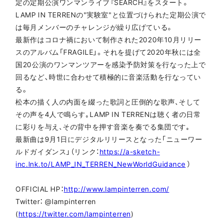
定の定期公演ワンマンライブ『SEARCH』をスタート。
LAMP IN TERRENの"実験室"と位置づけられた定期公演で
は毎月メンバーのチャレンジが繰り広げている。
最新作はコロナ禍において制作された2020年10月リリー
スのアルバム「FRAGILE」。それを提げて2020年秋には全
国20公演のワンマンツアーを感染予防対策を行なった上で
回るなど、時世に合わせて積極的に音楽活動を行なってい
る。
松本の描く人の内面を綴った歌詞と圧倒的な歌声､そして
その声を4人で鳴らす｡LAMP IN TERRENは聴く者の日常
に彩りを与え､その背中を押す音楽を奏でる集団です｡
最新曲は9月1日にデジタルリリースとなった「ニューワー
ルドガイダンス」（リンク：
https://a-sketch-
inc.lnk.to/LAMP_IN_TERREN_NewWorldGuidance
）
OFFICIAL HP：
http://www.lampinterren.com/
Twitter： @lampinterren
(
https://twitter.com/lampinterren
)