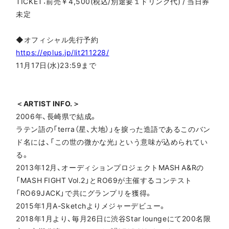
TICKET：前売￥4,500(税込/別途要１ドリンク代) / 当日券
未定
◆オフィシャル先行予約
https://eplus.jp/lit211228/
11月17日(水)23:59まで
＜ARTIST INFO.＞
2006年、長崎県で結成。
ラテン語の「terra（星、大地）」を捩った造語であるこのバン
ド名には、「この世の微かな光」という意味が込められてい
る。
2013年12月、オーディションプロジェクトMASH A&Rの
「MASH FIGHT Vol.2」とRO69が主催するコンテスト
「RO69JACK」で共にグランプリを獲得。
2015年1月A-Sketchよりメジャーデビュー。
2018年1月より、毎月26日に渋谷Star loungeにて200名限