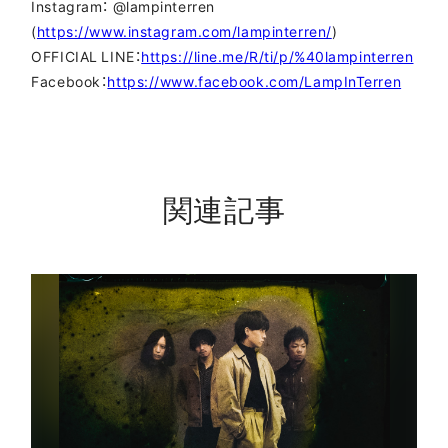
Instagram： @lampinterren
(
https://www.instagram.com/lampinterren/
)
OFFICIAL LINE：
https://line.me/R/ti/p/%40lampinterren
Facebook：
https://www.facebook.com/LampInTerren
関連記事