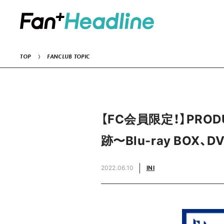
TOP
FANCLUB TOPIC
【FC会員限定！】PRODU
跡〜Blu-ray BOX、
2022.06.10
INI