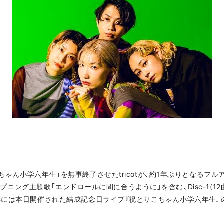
ちゃん小学六年生」を無事終了させたtricotが、約1年ぶりとなるフ
ープニング主題歌「エンドロールに間に合うように」を含む、Disc-1(12曲)、D
には本日開催された結成記念日ライブ『祝とりこちゃん小学六年生』のライ