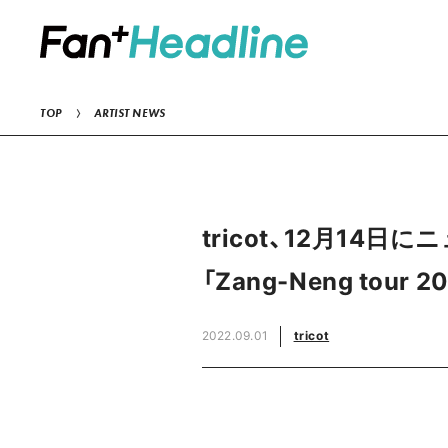
TOP
ARTIST NEWS
tricot、12月14
「Zang-Neng tour 
2022.09.01
tricot