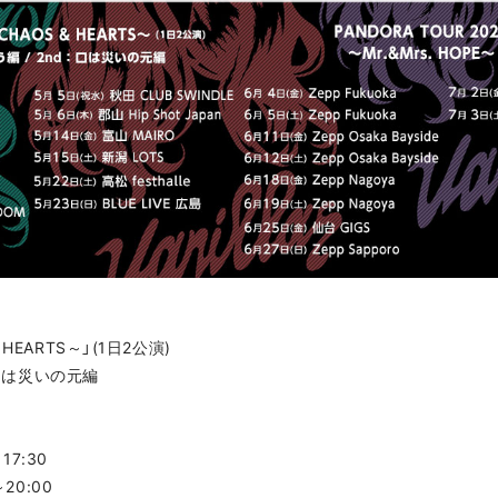
& HEARTS～」(1日2公演)
：口は災いの元編
～17:30
～20:00