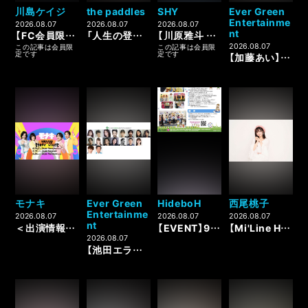
川島ケイジ
the paddles
SHY
Ever Green
Entertainme
2026.08.07
2026.08.07
2026.08.07
nt
【FC会員限定】川島ケイジ Live＆ファンミーティング in 花ごよみ 予約開始！
「人生の登場人物として -天王山編-」開催決定！
【川原雅斗 今日の格言。】Day21 更新
2026.08.07
この記事は会員限
この記事は会員限
定です
定です
【加藤あい】NTTドコモ 新CM 出演決定♪
モナキ
Ever Green
HideboH
西尾桃子
Entertainme
2026.08.07
2026.08.07
2026.08.07
nt
＜出演情報＞9/22（火）「ライブサイト in ONE ASIA WORLD」
【EVENT】9月6日(日)「子育てフェスティバル2026」出演決定！
【Mi'Line Hearts】8/11（火・祝）にYOKOHAMA COAST garage+にて行われる「ABC IDOL」のタイムテーブルが公開
2026.08.07
【池田エライザ】日本テレビ『ぐるナイ ゴチになります』出演決定♪