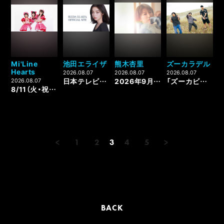
Mi'Line
池田エライザ
熊木杏里
ズーカラデル
Hearts
2026.08.07
2026.08.07
2026.08.07
日本テレビ『ぐるナイ ゴチになります』出演決定♪
2026年9月22日（火・休）「風とロック芋煮会」出演決定とタイムスケジュール発表！
「ズーカビデオ」（【FC限定企画】ズーカラデルの夏休み2026）更新！
2026.08.07
8/11（火・祝）にYOKOHAMA COAST garage+にて行われる「ABC IDOL」のタイムテーブルが公開！
<
1
2
3
4
5
>
BACK