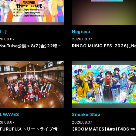
ナキ
Negicco
26.08.07
2026.08.07
＜YouTube公開＞8/7（金）22時「すみなすものは心なりけり」Music Video公開
B.WAVES
SneakerStep
26.08.07
2026.08.07
【UFURUFUストリートライブ情報】
【ROOMMATE