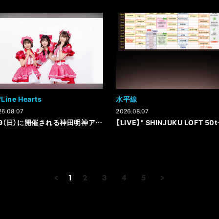
'Line Hearts
水平線
26.08.07
2026.08.07
8/9（日）に開催される神田明神アイドル納涼祭り -DAY2-の出演時間が決定！
【LIVE】" SHINJ
<
1
2
3
4
5
>