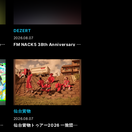
DEZERT
2026.08.07
RINGO MUSIC FES. 2026にNegiccoの出演決定！
FM NACK5 38th Anniversary & BEAT SHUFFLE 28th Anniversary Live ～ビッフル・ア・ゴーゴー！2026～ オフィシャル2次先行受付開始！
仙台貨物
2026.08.07
S】&#x1F4D6;✏️BLOG 更新のお知らせ&#x1F4D6;✏️
仙台貨物トゥアー2026 一致団結 GOODS情報