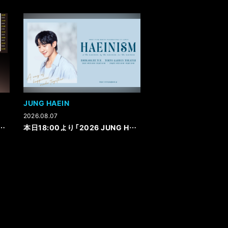
JUNG HAEIN
2026.08.07
UKU LOFT 50th CIRCUIT 2026 " タイムテーブル解禁
本日18:00より「2026 JUNG HAEIN FANMEETING IN JAPAN ～HAEINISM～ of the HAEINESS, by the HAEINESS, for the HAEINESS」FNCオフィシャル2次先行受付スタート！