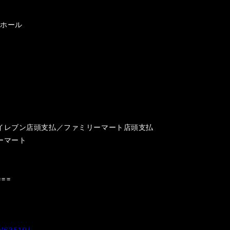
大ホール
イレブン店頭支払／ファミリーマート店頭支払
ーマート
===
il/63519/