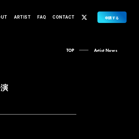
OUT
ARTIST
FAQ
CONTACT
申請する
TOP
Artist News
公演