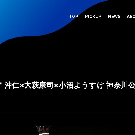
TOP
PICKUP
NEWS
AB
ES" 沖仁×大萩康司×小沼ようすけ 神奈川