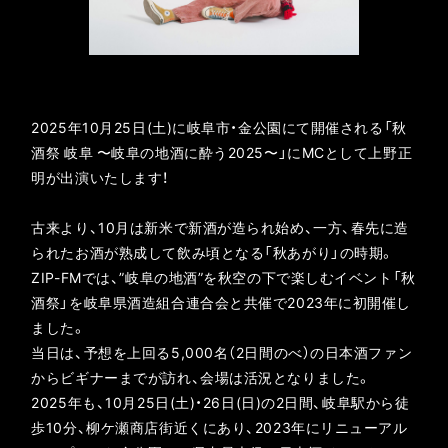
2025年10月25日(土)に岐阜市・金公園にて開催される「秋
酒祭 岐阜 〜岐阜の地酒に酔う2025〜」にMCとして上野正
明が出演いたします！
古来より、10月は新米で新酒が造られ始め、一方、春先に造
られたお酒が熟成して飲み頃となる「秋あがり」の時期。
ZIP-FMでは、”岐阜の地酒”を秋空の下で楽しむイベント「秋
酒祭」を岐阜県酒造組合連合会と共催で2023年に初開催し
ました。
当日は、予想を上回る5,000名（2日間のべ）の日本酒ファン
からビギナーまでが訪れ、会場は活況となりました。
2025年も、10月25日(土)・26日(日)の2日間、岐阜駅から徒
歩10分、柳ケ瀬商店街近くにあり、2023年にリニューアル