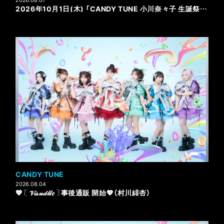
2026年10月1日(木) 「CANDY TUNE 小川奈々子 生誕祭 2026」開催決定！年会費コース会員限定先行受付開始！
CANDY TUNE
2026.08.04
💖〖 𝒱𝒾𝓈𝓊𝒹𝓁𝓁𝑒 〗事後通販 開始💖（村川緋杏）