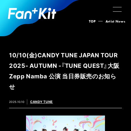
TOP
Artist News
10/10(金)CANDY TUNE JAPAN TOUR
2025- AUTUMN -『TUNE QUEST』大阪
Zepp Namba 公演 当日券販売のお知ら
せ
CANDY TUNE
2025.10.10