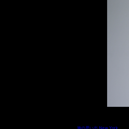
PHOTO ☝︎
旅の思い出 New York
を更