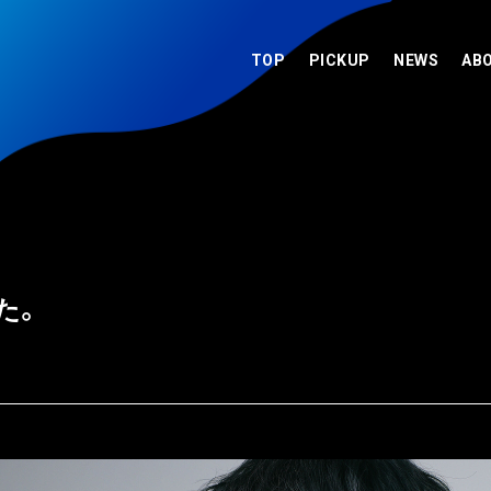
TOP
PICKUP
NEWS
AB
た。