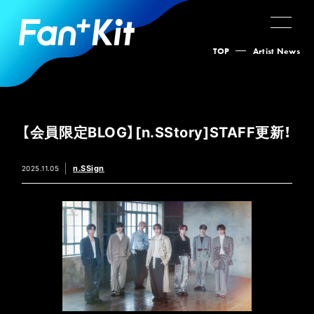
TOP
Artist News
【会員限定BLOG】[n.SStory]STAFF更新！
n.SSign
2025.11.05