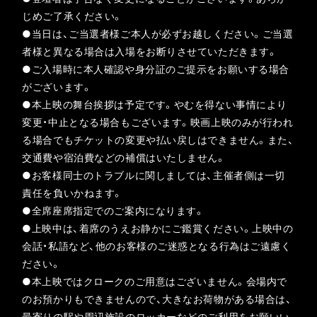
じめご了承ください。
●当日は、ご当選者様ご本人が必ずお越しください。ご当選
者様と異なる場合は入場をお断りさせていただきます。
●ご入場時に本人確認や身分証のご提示をお願いする場合
がございます。
●本上映の舞台挨拶は予定です。やむを得ない事情により
変更・中止となる場合もございます。映画上映のみが行われ
る場合でもチケットの変更や払い戻しはできません。また、
交通費や宿泊費などの補償はいたしません。
●お客様同士のトラブルに関しましては、主催者側は一切
責任を負いかねます。
●全席座席指定でのご案内になります。
●上映中は、着席のうえお静かにご鑑賞ください。上映中の
会話・私語など、他のお客様のご迷惑となる行為はご遠慮く
ださい。
●本上映ではクロークのご用意はございません。会場内で
のお預かりもできませんので、大きなお荷物がある場合は、
最寄りの駅や周辺施設のロッカーなどのご利用をお願いい