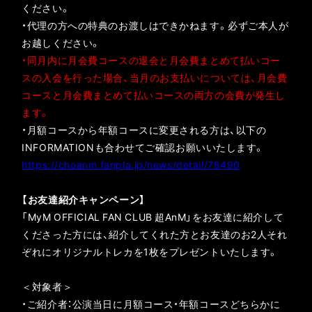
ください。
・代理の⽅への特典のお渡しはできかねます。必ずご本⼈が
お越しください。
・同月内に月会費コースの退会と月会費まとめて払いコー
スの入会を行った場合、当月のお支払いについては、月会費
コースと月会費まとめて払いコースの両方の会費が発生し
ます。
・月額コースから年額コースに変更される方は、以下の
INFORMATIONも合わせてご確認お願いいたします。
https://choanm.fanpla.jp/news/detail/78490
【お友達紹介キャンペーン】
「MyM OFFICIAL FAN CLUB 超AnM」をお友達に紹介して
くださった方には、紹介してくれた方とお友達のお2人それ
ぞれにオリジナルトレカを1枚をプレゼントいたします。
＜対象者＞
・ご紹介者：公演当日に月額コース・年額コースどちらかに