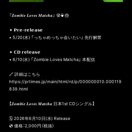
『𝒁𝒐𝒎𝒃𝒊𝒆 𝑳𝒐𝒗𝒆𝒔 𝑴𝒂𝒕𝒄𝒉𝒂』 🧟🍵🎂
✦ 𝗣𝗿𝗲-𝗿𝗲𝗹𝗲𝗮𝘀𝗲
• 5/20(水) 「っちゃめっちゃ会いたい」 先行解禁
✦ 𝗖𝗗 𝗿𝗲𝗹𝗲𝗮𝘀𝗲
• 6/10(水) 「Zombie Loves Matcha」 本配信
🔗 詳細はこちら
https://prtimes.jp/main/html/rd/p/000000010.000119
839.html
【𝒁𝒐𝒎𝒃𝒊𝒆 𝑳𝒐𝒗𝒆𝒔 𝑴𝒂𝒕𝒄𝒉𝒂 日本1st CDシングル】
🗓 2026年6月10日(水) Release
💿 価格：2,000円（税抜）