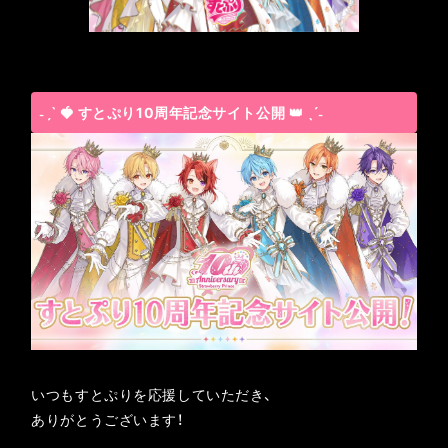
˗ˏˋ 🍓 すとぷり10周年記念サイト公開 👑 ˎˊ˗
いつもすとぷりを応援していただき、
ありがとうございます！