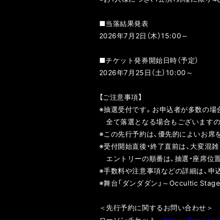
■当落結果発表
2026年7月2日（木）15:00～
■チケット発券開始日時（予定）
2026年7月25日（土）10:00～
【ご注意事項】
※抽選受付です。お申込者が多数の場
全て落選となる場合もございますの
※この先行予約は、優先的によいお席
※受付開始直後・終了直前は、大変混
エントリーの順番は、抽選・座席位
※手数料や注意事項などの詳細は、申
※舞台「ダンダダン」～Occultic
＜先行予約に関するお問い合わせ＞
ローソンチケット
https://faq.l-ti