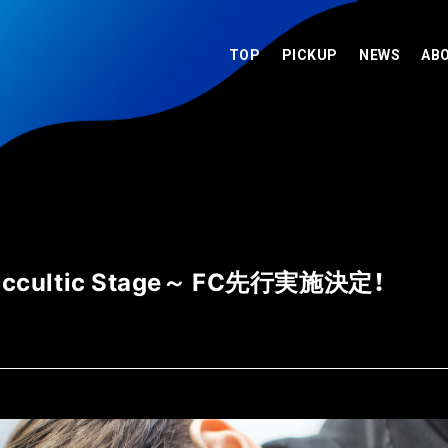
TOP
PICKUP
NEWS
AB
ultic Stage～ FC先行実施決定！