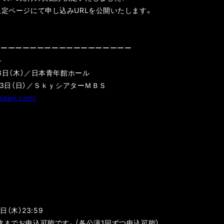
員限定ページにて申し込みURLを公開いたします。
ーーーーーーーーーーーーーーーーーーー
～
月3日（木）／日本青年館ホール
月13日（日）／ＳｋｙシアターＭＢＳ
dadan.com/
日（木）23:59
4枚までお申込可能です。（各公演1回ずつ申込可能）