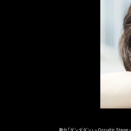
舞台「ダンダダン」～Occultic St