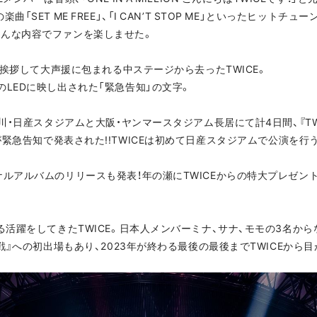
「SET ME FREE」、「I CAN’T STOP ME」といったヒットチ
んな内容でファンを楽しませた。
気に挨拶して大声援に包まれる中ステージから去ったTWICE。
LEDに映し出された「緊急告知」の文字。
日産スタジアムと大阪・ヤンマースタジアム長居にて計4日間、『TWICE 5T
』公演の開催が緊急告知で発表された!!TWICEは初めて日産スタジアムで公
ナルアルバムのリリースも発表！年の瀬にTWICEからの特大プレゼン
る活躍をしてきたTWICE。日本人メンバーミナ、サナ、モモの3名から
戦』への初出場もあり、2023年が終わる最後の最後までTWICEから目