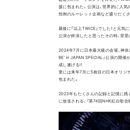
援に包まれた。公演は、世界的に人気の楽曲
恒例のルーレット企画など盛りだくさ
最後に「以上TWICE」でした！と元
公演が終演したと思ったその時、背景の
2024年7月に日本最大級の会場、神奈川・
BE’ in JAPAN SPECIAL
成し遂げる!!
更には来年7月に5枚目の日本オリジ
包まれた。
2023年もたくさんの記録と記憶に残
に放送される、『第74回NHK紅白歌合