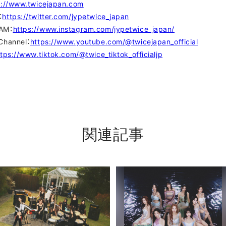
p://www.twicejapan.com
：
https://twitter.com/jypetwice_japan
RAM：
https://www.instagram.com/jypetwice_japan/
Channel：
https://www.youtube.com/@twicejapan_official
ttps://www.tiktok.com/@twice_tiktok_officialjp
関連記事