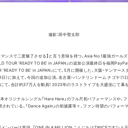
撮影：田中聖太郎
ンスで二度魅了させる】と言う意味を持つ、Asia No.1最強ガールズ
D TOUR ‘READY TO BE’ in JAPAN』の追加公演最終日を福岡Pa
OUR ‘READY TO BE’ in JAPAN』にて、5月に開催した、大阪・ヤン
1日）に加えて、今回の追加公演、名古屋・バンテリンドーム ナゴヤ（12月1
28日）にて、合計約37万人を動員！ 2023年のラストライブを大盛況にて幕
日本オリジナルシングル「Hare Hare」のフル尺初パフォーマンスや、
用されている、「Dance Again」の初披露等々、ファン待望のパフ
ンバーは冒頭、「ONE IN A MILLION こんにちはTWICEです