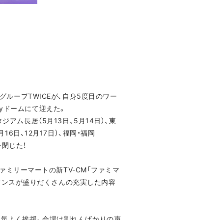
グループTWICEが、自身5度目のワー
yPayドームにて迎えた。
マースタジアム長居（5月13日、5月14日）、東
6日、12月17日）、福岡・福岡
を閉じた！
ファミリーマートの新TV-CM「ファミマ
ォーマンスが盛りだくさんの充実した内容
！」と元気よく挨拶。会場は割れんばかりの声