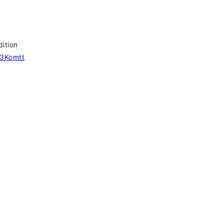
tion
o/3Komtt