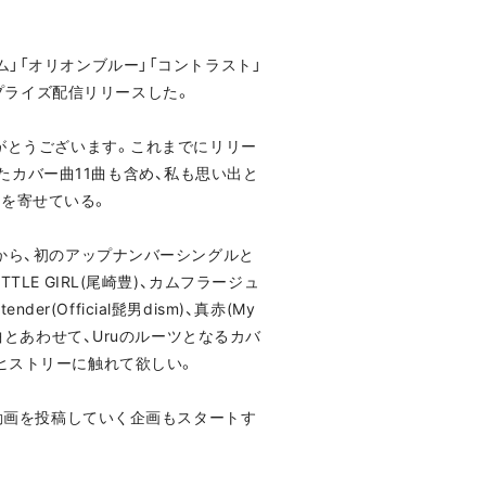
」「オリオンブルー」「コントラスト」
プライズ配信リリースした。
りがとうございます。これまでにリリー
カバー曲11曲も含め、私も思い出と
トを寄せている。
曲から、初のアップナンバーシングルと
TTLE GIRL(尾崎豊)、カムフラージュ
(Official髭男dism)、真赤(My
11曲とあわせて、Uruのルーツとなるカバ
ヒストリーに触れて欲しい。
と共に動画を投稿していく企画もスタートす