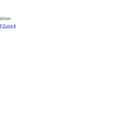
tion
o/PZunx4