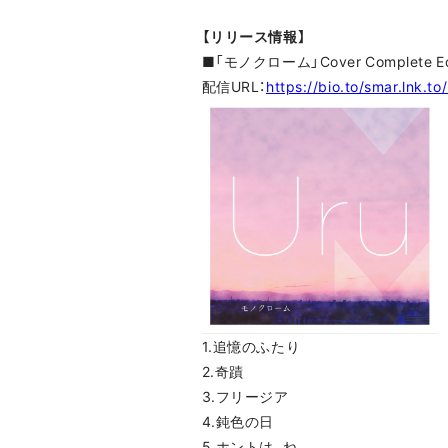
【リリース情報】
■「モノクローム」Cover Complete Edi
配信URL：
https://bio.to/smar.lnk.t
1.追憶のふたり
2.奇蹟
3.フリージア
4.鈍色の日
5.ホントは、ね