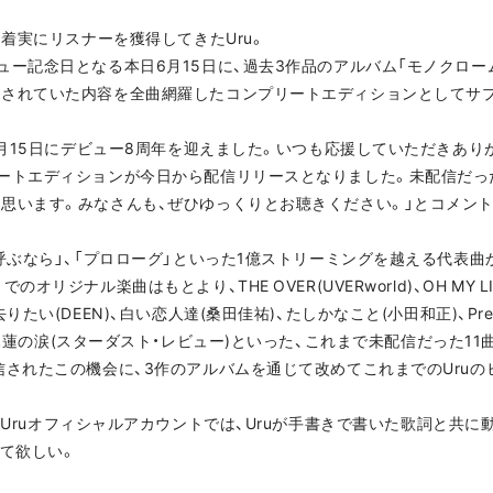
に着実にリスナーを獲得してきたUru。
ー記念日となる本日6月15日に、過去3作品のアルバム「モノクローム
スされていた内容を全曲網羅したコンプリートエディションとしてサ
日6月15日にデビュー8周年を迎えました。いつも応援していただきあ
ートエディションが今日から配信リリースとなりました。未配信だった
思います。みなさんも、ぜひゆっくりとお聴きください。」とコメン
呼ぶなら」、「プロローグ」といった1億ストリーミングを越える代表
リジナル楽曲はもとより、THE OVER(UVERworld)、OH MY LI
(DEEN)、白い恋人達(桑田佳祐)、たしかなこと(小田和正)、Pretender
久保⽥利伸)、木蓮の涙(スターダスト・レビュー)といった、これまで未配信だった
信されたこの機会に、3作のアルバムを通じて改めてこれまでのUruの
YouTubeのUruオフィシャルアカウントでは、Uruが手書きで書いた歌詞
して欲しい。