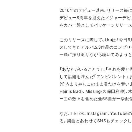
2016年のデビュー以来、リリース毎
デビュー8周年を迎えたメジャーデビュ
をカバー盤としてパッケージリリー
このリリースに際して、Uruは「今
スしてきたアルバム3作品のコンプリ
一緒に振り返りながら聴いてみようと
「あなたがいることで」、「それを愛と
して話題を呼んだ「アンビバレント」までのオ
(竹内まりや)、このまま君だけを奪い去りたい
Hair is Bad)、Missing(
ー曲の数々を含めた全65曲が一挙配
なお、TikTok、Instagram、
る。楽曲とあわせてSNSもチェック