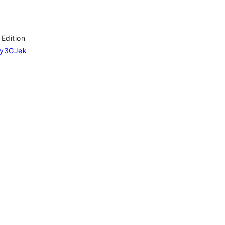
dition
o/y3GJek