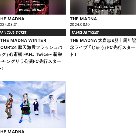
THE MADNA
THE MADNA
024.08.31
2024.08.10
FANCLUB TICKET
FANCLUB TICKET
「THE MADNA WINTER
THE MADNA 太嘉志&朋十周年
TOUR'24 脳天激震フラッシュバ
念ライブ 「じゅう」FC先行スター
ック」心斎橋 FANJ Twice～新栄
ト！
シャングリラ公演FC先行スター
ト！
THE MADNA