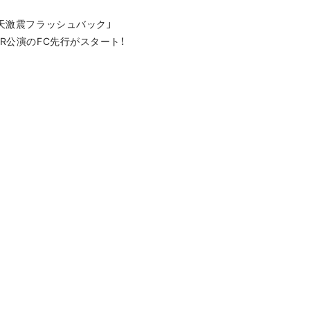
24 脳天激震フラッシュバック」
INER公演のFC先行がスタート！