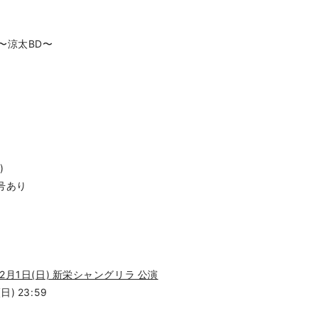
ER〜涼太BD〜
)
号あり
y～12月1日(日) 新栄シャングリラ 公演
日) 23:59