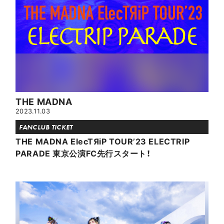
THE MADNA
2023.11.03
FANCLUB TICKET
THE MADNA ElecTЯiP TOUR’23 ELECTRIP
PARADE 東京公演FC先行スタート！