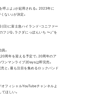
を呼ぶよ」が起用される。2023年に
儚くない」が決定。
3日(日)に富士急ハイランド・コニファー
夏のフジQ、ラクダにっぽんいち 〜」”を
動員。
成20周年を迎える予定で、20周年のア
のワンマンライブ2Daysは即完売。
即完売と、最も注目を集めるロックバンド
oがオフィシャルYouTubeチャンネルよ
能してほしい。