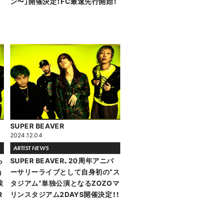
ン〜」開催決定！FC最速先行開始！
SUPER BEAVER
2024.12.04
ARTIST NEWS
ら
SUPER BEAVER、20周年アニバ
」
ーサリーライブとして自身初の“ス
涙
タジアム”単独公演となるZOZOマ
R
リンスタジアム2DAYS開催決定！！