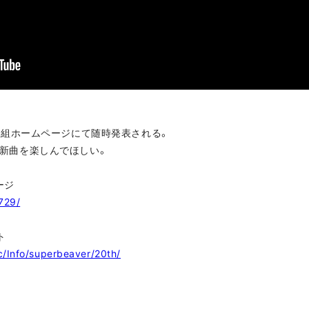
組ホームページにて随時発表される。
Rの新曲を楽しんでほしい。
ージ
729/
ト
c/Info/superbeaver/20th/