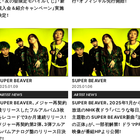
て「友の会限定モバイルくじ」「新
行・オフィシャル先行開始！
規入会＆紹介キャンペーン」実施
決定！
SUPER BEAVER
SUPER BEAVER
025.01.09
2025.01.06
ARTIST NEWS
ARTIST NEWS
SUPER BEAVER、メジャー再契約
SUPER BEAVER、2025年1月か
後リリースしたフルアルバム3枚
放送のNHK夜ドラ「バニラな毎日
をレコードで3か月連続リリース！
主題歌の SUPER BEAVER新曲「
メジャー再契約第2弾、3弾フルア
の正体」が、一部初解禁！ ドラマP
ルバムアナログ盤のリリース日決
映像が番組HPより公開！
定！