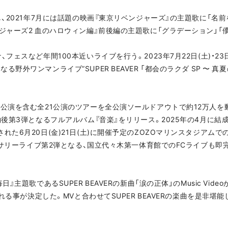
し、2021年7月には話題の映画『東京リベンジャーズ』の主題歌に「名前
ジャーズ2 血のハロウィン編』前後編の主題歌に「グラデーション」「
フェスなど年間100本近いライブを行う。2023年7月22日(土)・2
外ワンマンライブ”SUPER BEAVER 「都会のラクダ SP 〜 真
ナ公演を含む全21公演のツアーを全公演ソールドアウトで約12万人を
約後第3弾となるフルアルバム『音楽』をリリース。2025年の4月に結
た6月20日(金)21日(土)に開催予定のZOZOマリンスタジアムで
バーサリーライブ第2弾となる、国立代々木第一体育館でのFCライブも
主題歌であるSUPER BEAVERの新曲「涙の正体」のMusic Vide
される事が決定した。MVと合わせてSUPER BEAVERの楽曲を是非堪