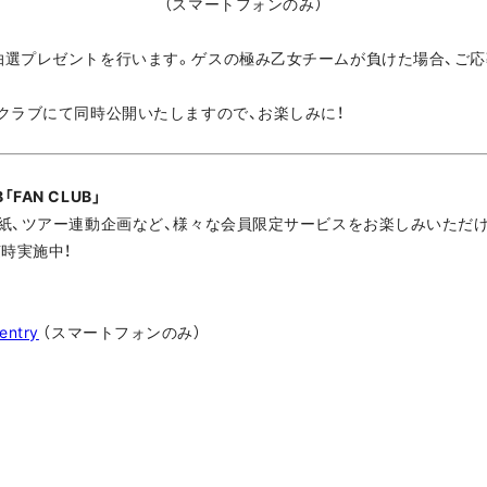
（スマートフォンのみ）
抽選プレゼントを行います。ゲスの極み乙女チームが負けた場合、ご応
ンクラブにて同時公開いたしますので、お楽しみに！
「FAN CLUB」
壁紙、ツアー連動企画など、様々な会員限定サービスをお楽しみいただ
時実施中！
entry
（スマートフォンのみ）