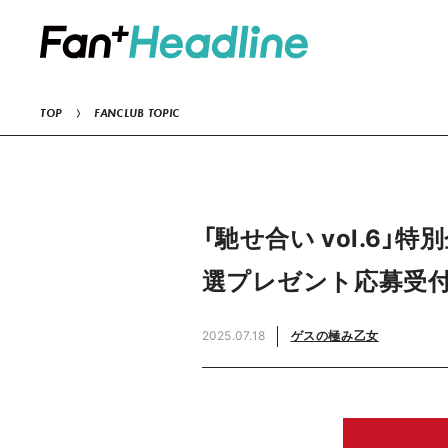
TOP
FANCLUB TOPIC
「馳せ合い vol.6」特別
選プレゼント応募受付
2025.07.18
ゲスの極み乙女