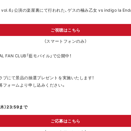
vol.6」公演の楽屋裏にて行われた、ゲスの極み乙女 vs indigo la
ご視聴はこちら
（スマートフォンのみ）
CIAL FAN CLUB「藍モバイル」で公開中！
ラブにて景品の抽選プレゼントを実施いたします！
募フォームより申し込みください。
）23:59まで
ご応募はこちら