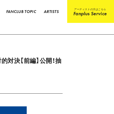
アーティストの方はこちら
FANCLUB TOPIC
ARTISTS
Fanplus Service
d 射的対決【前編】公開！抽