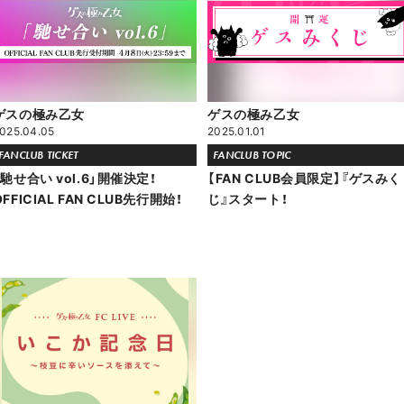
ゲスの極み乙女
ゲスの極み乙女
025.04.05
2025.01.01
FANCLUB TICKET
FANCLUB TOPIC
「馳せ合い vol.6」開催決定！
【FAN CLUB会員限定】『ゲスみく
OFFICIAL FAN CLUB先行開始！
じ』スタート！