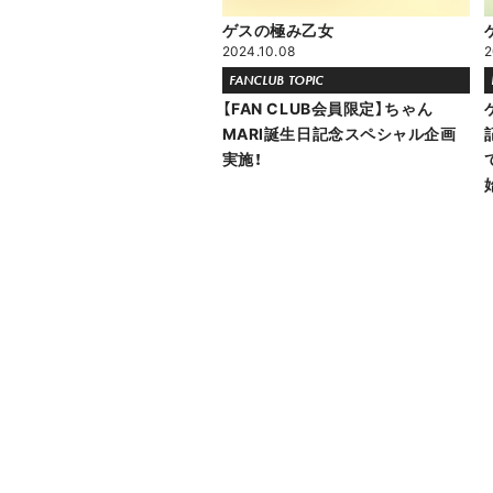
ゲスの極み乙女
2024.10.08
2
FANCLUB TOPIC
【FAN CLUB会員限定】ちゃん
MARI誕生日記念スペシャル企画
実施！