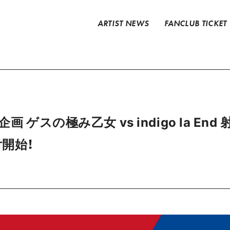
ARTIST NEWS
FANCLUB TICKET
企画 ゲスの極み乙女 vs indigo la En
開始！