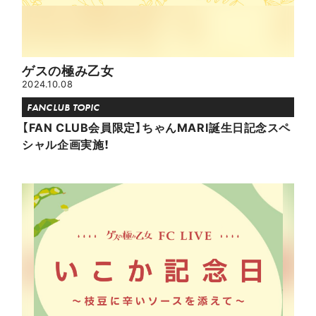
ゲスの極み乙女
2024.10.08
FANCLUB TOPIC
【FAN CLUB会員限定】ちゃんMARI誕生日記念スペ
シャル企画実施！