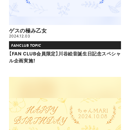
ゲスの極み乙女
2024.12.03
FANCLUB TOPIC
【FAN CLUB会員限定】川谷絵音誕生日記念スペシャ
ル企画実施！