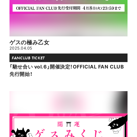
ゲスの極み乙女
2025.04.05
FANCLUB TICKET
「馳せ合い vol.6」開催決定！OFFICIAL FAN CLUB
先行開始！