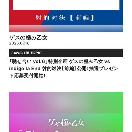
ゲスの極み乙女
2025.07.18
FANCLUB TOPIC
「馳せ合い vol.6」特別企画 ゲスの極み乙女 vs
indigo la End 射的対決【前編】公開！抽選プレゼン
ト応募受付開始！