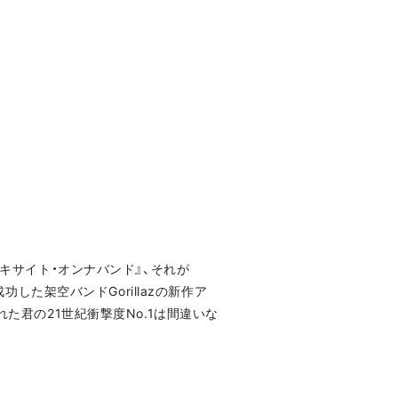
エキサイト・オンナバンド』、それが
功した架空バンドGorillazの新作ア
た君の21世紀衝撃度No.1は間違いな