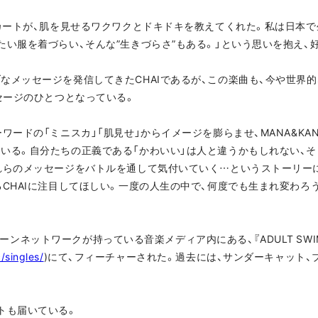
カートが、肌を見せるワクワクとドキドキを教えてくれた。私は日本で
たい服を着づらい、そんな”生きづらさ”もある。」という思いを抱え、
メッセージを発信してきたCHAIであるが、この楽曲も、今や世界的
セージのひとつとなっている。
ードの「ミニスカ」「肌見せ」からイメージを膨らませ、MANA&KANA
いる。自分たちの正義である「かわいい」は人と違うかもしれない、そ
れらのメッセージをバトルを通して気付いていく…というストーリー
るCHAIに注目してほしい。一度の人生の中で、何度でも生まれ変わろ
ゥーンネットワークが持っている音楽メディア内にある、『ADULT SWIM SI
/singles/
)にて、フィーチャーされた。過去には、サンダーキャット、
トも届いている。