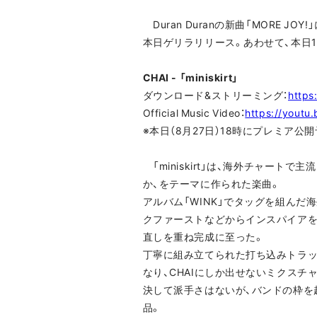
Duran Duranの新曲「MORE J
本日ゲリラリリース。あわせて、本日
CHAI - 「miniskirt」
ダウンロード&ストリーミング：
https:
Official Music Video：
https://youtu
※本日（8月27日）18時にプレミア公
「miniskirt」は、海外チャー
か、をテーマに作られた楽曲。
アルバム「WINK」でタッグを組んだ
クファーストなどからインスパイアを
直しを重ね完成に至った。
丁寧に組み立てられた打ち込みトラッ
なり、CHAIにしか出せないミクスチ
決して派手さはないが、バンドの枠を
品。