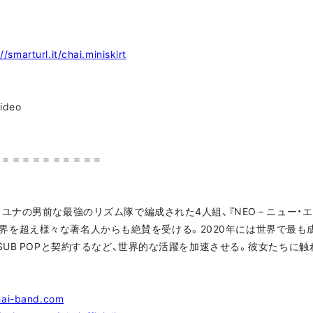
//smarturl.it/chai.miniskirt
Video
＝＝＝＝＝＝＝＝＝＝＝
ユナの男前な最強のリズム隊で編成された4人組、『NEO – ニュー・
音楽業界を超え様々な著名人からも絶賛を受ける。2020年には世界で最も成
SUB POPと契約するなど、世界的な活躍を加速させる。彼女たちに触れ
chai-band.com