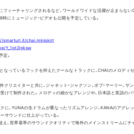
OY!」にフィーチャリングされるなど、ワールドワイドな活躍が止まらないCHA
18時にミュージック・ビデオも公開を予定している。
//smarturl.it/chai.miniskirt
.be/Y_1pt2jgksw
開予定。
トで主流となっているフックを抑えたクールなトラックに、CHAIのメロデ
海外クリエイターと共に、ジャネット・ジャクソン、ボブ・マーリー、サ
受けて制作された。メロディの細かなアレンジや、日本語と英語のバ
クに、YUNAの生ドラムが重なったリズムアレンジ、KANAのアグレ
ャーサウンドに仕上がっている。
超え、世界基準のサウンドクオリティで海外のメインストリームにチ