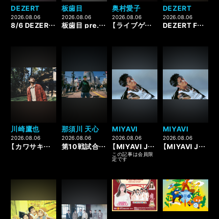
DEZERT
板歯目
奥村愛子
DEZERT
2026.08.06
2026.08.06
2026.08.06
2026.08.06
8/6 DEZERT FC LIMITED LIVE 2026「また暴る。-夏-」LIVE GOODS情報！
板歯目 pre. 「居合」開催決定!!
【ライブゲスト出演】漫才RockYou！～真夏のラフフェス フィナーレ大宴会～
DEZERT FC LIMITED LIVE 2026「また暴る。-夏-」ひまわり会 当日券販売情報！
川崎鷹也
那須川 天心
MIYAVI
MIYAVI
2026.08.06
2026.08.06
2026.08.06
2026.08.06
【カワサキホークス】『海外在住会員様入会コース』新規導入のお知らせ
第10戦試合チケット 8月7日(金)18:00販売開始！！
【MIYAVI JAPAN Circuit 2026 “SAMURAI 45 -Back to BASICS-”】Fan Club会員 2次抽選先行受付のご案内
【MIYAVI JAPAN Circuit 2026 “SAMURAI 45 -Back to BASICS-”】チケット2次先行受付のご案内
この記事は会員限
定です