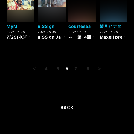
MyM
n.SSign
courtesea
望月ヒナタ
2026.08.06
2026.08.06
2026.08.06
2026.08.06
7/29(水)「デリケートに好きして～クリィミーマイムーVer.～」リリース&ポップアップ開催決定！＜8/6(木)更新＞
n.SSign Japan 1st Mini Album『迷走路 -WAY OUT-』リリース記念「メンバー個別ロングお話し会」開催決定！
～ 第14回 米粉フェスタinたいない2026 に出演します！ ～
Maxell presents FM802 MINAMI WHEEL 2026に出演が決定！
<
4
5
6
7
8
>
BACK